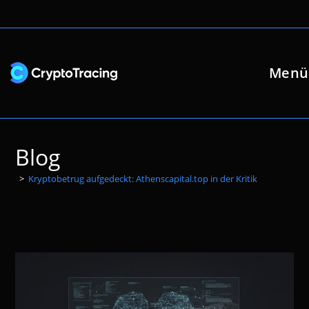
Zum
Inhalt
springen
Menü
Blog
>
Kryptobetrug aufgedeckt: Athenscapital.top in der Kritik