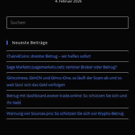
4. Februar 2026
Pre
Es
to
Neueste Beiträge
clo
the
Chain4Coins: dreister Betrug – wir helfen sofort
sea
pan
Sage Markets (sagemarkets.net): seriöser Broker oder Betrug?
Gimcoinese, GimCN und Gimcc-One, so läuft der Scam ab und so
weit lässt sich das Geld verfolgen
Betrug mit dashboard.exeter-trade.online: So schützen Sie sich und
Ihr Geld
Warnung vor Sourcex.pro: So schützen Sie sich vor Krypto-Betrug