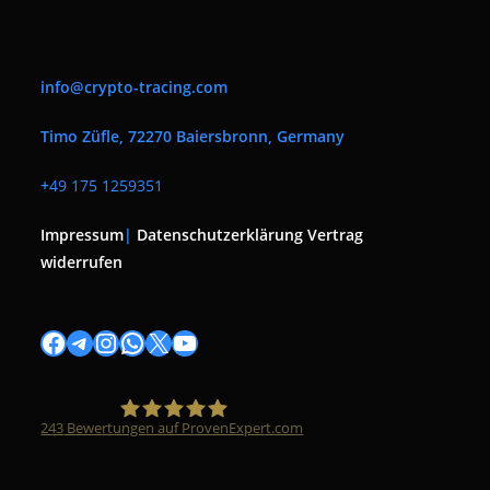
info@crypto-tracing.com
Timo Züfle, 72270 Baiersbronn, Germany
+
49 175 1259351
Impressum
|
Datenschutzerklärung
Vertrag
widerrufen
Facebook
Telegram
Instagram
WhatsApp
X
YouTube
243
Bewertungen auf ProvenExpert.com
Timo Züfle