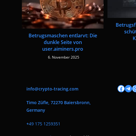
Betrugsfa
schüt
Betrugsmaschen entlarvt: Die
K
dunkle Seite von
user.aiminers.pro
6. November 2025
Facebook
Tele
I
info@crypto-tracing.com
Timo Züfle, 72270 Baiersbronn,
Germany
+
49 175 1259351