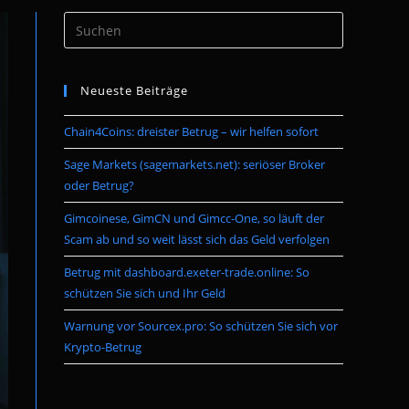
Press
umschalten
Escape
to
Neueste Beiträge
close
the
Chain4Coins: dreister Betrug – wir helfen sofort
search
panel.
Sage Markets (sagemarkets.net): seriöser Broker
oder Betrug?
Gimcoinese, GimCN und Gimcc-One, so läuft der
Scam ab und so weit lässt sich das Geld verfolgen
Betrug mit dashboard.exeter-trade.online: So
schützen Sie sich und Ihr Geld
Warnung vor Sourcex.pro: So schützen Sie sich vor
Krypto-Betrug