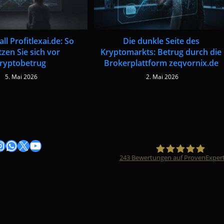
ll Profitlexai.de: So
Die dunkle Seite des
zen Sie sich vor
Kryptomarkts: Betrug durch die
ryptobetrug
Brokerplattform zeqvornix.de
5. Mai 2026
2. Mai 2026
gram
nstagram
WhatsApp
X
YouTube
243
Bewertungen auf ProvenExper
Timo Züfle