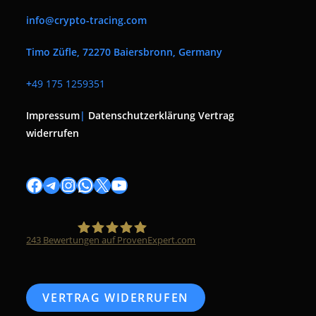
info@crypto-tracing.com
Timo Züfle, 72270 Baiersbronn, Germany
+
49 175 1259351
Impressum
|
Datenschutzerklärung
Vertrag
widerrufen
Facebook
Telegram
Instagram
WhatsApp
X
YouTube
243
Bewertungen auf ProvenExpert.com
Timo Züfle
VERTRAG WIDERRUFEN