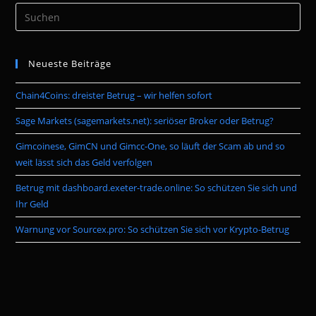
Pre
Es
to
Neueste Beiträge
clo
the
Chain4Coins: dreister Betrug – wir helfen sofort
sea
pan
Sage Markets (sagemarkets.net): seriöser Broker oder Betrug?
Gimcoinese, GimCN und Gimcc-One, so läuft der Scam ab und so
weit lässt sich das Geld verfolgen
Betrug mit dashboard.exeter-trade.online: So schützen Sie sich und
Ihr Geld
Warnung vor Sourcex.pro: So schützen Sie sich vor Krypto-Betrug