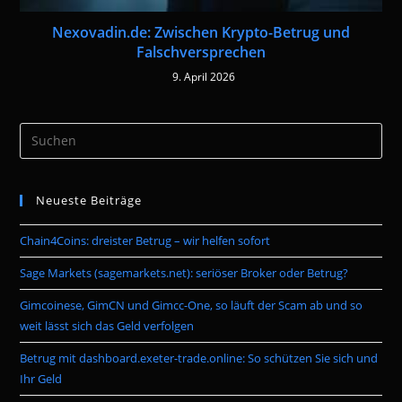
Nexovadin.de: Zwischen Krypto-Betrug und
Falschversprechen
9. April 2026
Pre
Es
to
Neueste Beiträge
clo
the
Chain4Coins: dreister Betrug – wir helfen sofort
sea
pan
Sage Markets (sagemarkets.net): seriöser Broker oder Betrug?
Gimcoinese, GimCN und Gimcc-One, so läuft der Scam ab und so
weit lässt sich das Geld verfolgen
Betrug mit dashboard.exeter-trade.online: So schützen Sie sich und
Ihr Geld