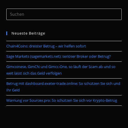
Pre
Es
to
Neueste Beiträge
clo
the
Chain4Coins: dreister Betrug – wir helfen sofort
sea
pan
Sage Markets (sagemarkets.net): seriöser Broker oder Betrug?
Gimcoinese, GimCN und Gimcc-One, so läuft der Scam ab und so
weit lässt sich das Geld verfolgen
Betrug mit dashboard.exeter-trade.online: So schützen Sie sich und
Ihr Geld
Warnung vor Sourcex.pro: So schützen Sie sich vor Krypto-Betrug