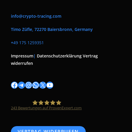
info@crypto-tracing.com
Timo Züfle, 72270 Baiersbronn, Germany
+
49 175 1259351
Impressum
|
Datenschutzerklärung
Vertrag
widerrufen
Facebook
Telegram
Instagram
WhatsApp
X
YouTube
243
Bewertungen auf ProvenExpert.com
Timo Züfle
VERTRAG WIDERRUFEN