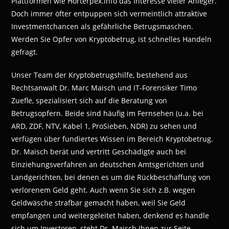
Plattformen wie Horterpex.info das Interesse vieler Anleger.
Doch immer öfter entpuppen sich vermeintlich attraktive
Investmentchancen als gefährliche Betrugsmaschen.
Werden Sie Opfer von Kryptobetrug, ist schnelles Handeln
gefragt.
Unser Team der Kryptobetrugshilfe, bestehend aus
Rechtsanwalt Dr. Marc Maisch und IT-Forensiker Timo
Zuefle, spezialisiert sich auf die Beratung von
Betrugsopfern. Beide sind häufig im Fernsehen (u.a. bei
ARD, ZDF, NTV, Kabel 1, ProSieben, NDR) zu sehen und
verfügen über fundiertes Wissen im Bereich Kryptobetrug.
Dr. Maisch berät und vertritt Geschädigte auch bei
Einziehungsverfahren an deutschen Amtsgerichten und
Landgerichten, bei denen es um die Rückbeschaffung von
verlorenem Geld geht. Auch wenn Sie sich z.B. wegen
Geldwäsche strafbar gemacht haben, weil Sie Geld
empfangen und weitergeleitet haben, denkend es handle
sich um Investoren, steht Dr. Maisch Ihnen zur Seite.