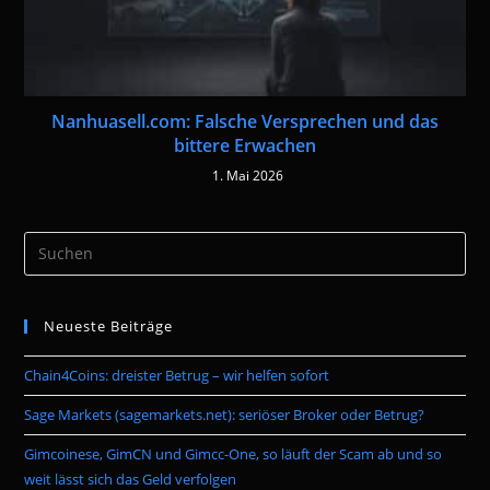
Nanhuasell.com: Falsche Versprechen und das
bittere Erwachen
1. Mai 2026
Pre
Es
to
Neueste Beiträge
clo
the
Chain4Coins: dreister Betrug – wir helfen sofort
sea
pan
Sage Markets (sagemarkets.net): seriöser Broker oder Betrug?
Gimcoinese, GimCN und Gimcc-One, so läuft der Scam ab und so
weit lässt sich das Geld verfolgen