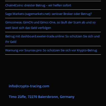
the
Chain4Coins: dreister Betrug – wir helfen sofort
sea
pan
Sage Markets (sagemarkets.net): seriöser Broker oder Betrug?
Gimcoinese, GimCN und Gimcc-One, so läuft der Scam ab und so
weit lässt sich das Geld verfolgen
Betrug mit dashboard.exeter-trade.online: So schützen Sie sich und
Ihr Geld
Warnung vor Sourcex.pro: So schützen Sie sich vor Krypto-Betrug
info@crypto-tracing.com
Timo Züfle, 72270 Baiersbronn, Germany