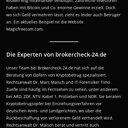
Risiken eng miteinander verknüpft. Zahlreiche Investoren
haben mit Bitcoin und Co. enorme Gewinne erzielt. Doch
wo sich Geld vermehren lässt, zieht es leider auch Betrüger
an. Ein aktuelles Beispiel ist die Website
Magicfreecom.com.
Die Experten von brokercheck-24.de
Unser Team bei Brokercheck-24.de hat sich auf die
Beratung von Opfern von Kryptobetrug spezialisiert.
Rechtsanwalt Dr. Marc Maisch und IT-Forensiker Timo
Zuefle sind häufig im Fernsehen zu sehen, unter anderem
bei ARD, ZDF, NTV, Kabel 1, ProSieben und NDR. Sie beraten
Kryptobetrugsopfer bei Einziehungsverfahren vor
deutschen Amts- und Landgerichten, wo über die
Rückbeschaffung von verlorenem Geld verhandelt wird.
Rechtsanwalt Dr. Maisch berät und vertritt auch