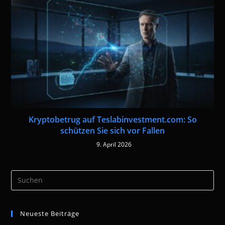
Kryptobetrug auf Teslabinvestment.com: So
schützen Sie sich vor Fallen
9. April 2026
Pre
Es
to
Neueste Beiträge
clo