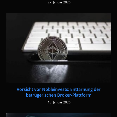
27. Januar 2026
Vorsicht vor Nobleinvests: Enttarnung der
betrügerischen Broker-Plattform
13. Januar 2026