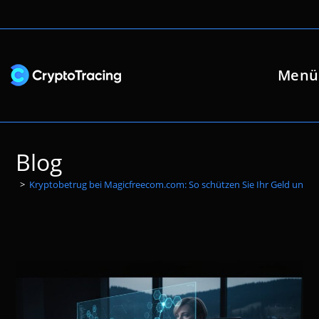
Zum
Inhalt
springen
Menü
Blog
>
Kryptobetrug bei Magicfreecom.com: So schützen Sie Ihr Geld und er