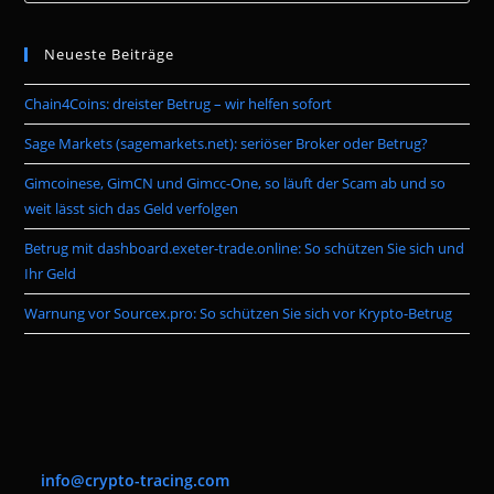
to
Neueste Beiträge
clo
the
Chain4Coins: dreister Betrug – wir helfen sofort
sea
pan
Sage Markets (sagemarkets.net): seriöser Broker oder Betrug?
Gimcoinese, GimCN und Gimcc-One, so läuft der Scam ab und so
weit lässt sich das Geld verfolgen
Betrug mit dashboard.exeter-trade.online: So schützen Sie sich und
Ihr Geld
Warnung vor Sourcex.pro: So schützen Sie sich vor Krypto-Betrug
info@crypto-tracing.com