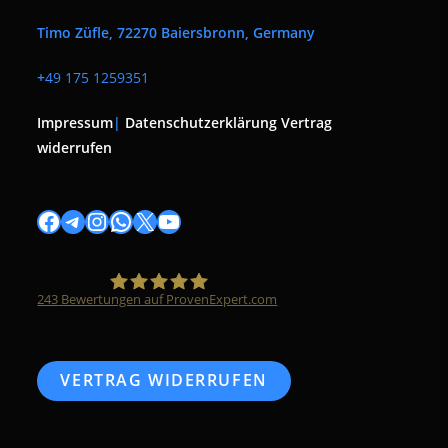
Timo Züfle, 72270 Baiersbronn, Germany
+
49 175 1259351
Impressum
|
Datenschutzerklärung
Vertrag
widerrufen
Facebook
Telegram
Instagram
WhatsApp
X
YouTube
243
Bewertungen auf ProvenExpert.com
Timo Züfle
VERTRAG WIDERRUFEN