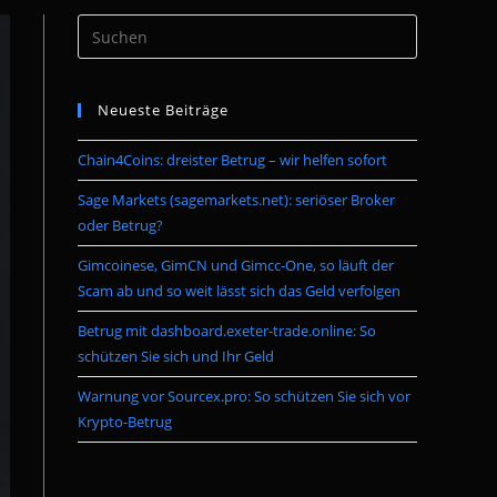
Press
umschalten
Escape
to
Neueste Beiträge
close
the
Chain4Coins: dreister Betrug – wir helfen sofort
search
panel.
Sage Markets (sagemarkets.net): seriöser Broker
oder Betrug?
Gimcoinese, GimCN und Gimcc-One, so läuft der
Scam ab und so weit lässt sich das Geld verfolgen
Betrug mit dashboard.exeter-trade.online: So
schützen Sie sich und Ihr Geld
Warnung vor Sourcex.pro: So schützen Sie sich vor
Krypto-Betrug