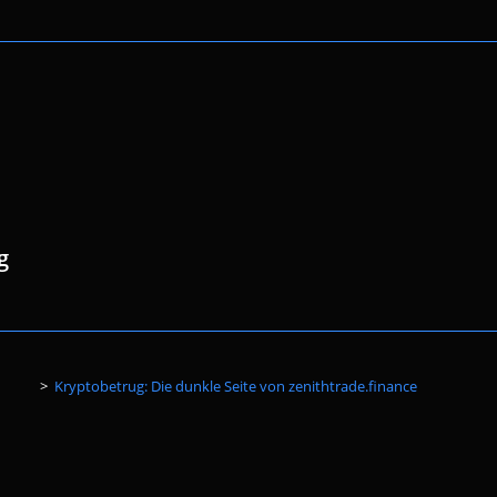
g
Website-
>
Kryptobetrug: Die dunkle Seite von zenithtrade.finance
Suche