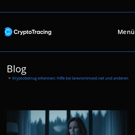
Zum
Inhalt
springen
Menü
Blog
>
Kryptobetrug erkennen: Hilfe bei larevioninvest.net und anderen Pl