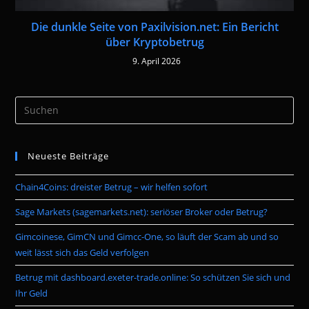
Die dunkle Seite von Paxilvision.net: Ein Bericht
über Kryptobetrug
9. April 2026
Pre
Es
to
Neueste Beiträge
clo
the
Chain4Coins: dreister Betrug – wir helfen sofort
sea
pan
Sage Markets (sagemarkets.net): seriöser Broker oder Betrug?
Gimcoinese, GimCN und Gimcc-One, so läuft der Scam ab und so
weit lässt sich das Geld verfolgen
Betrug mit dashboard.exeter-trade.online: So schützen Sie sich und
Ihr Geld