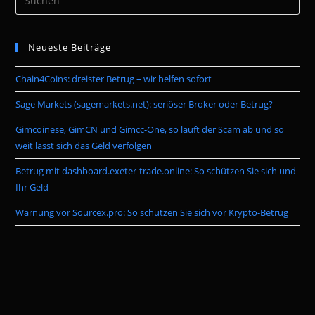
Es
to
Neueste Beiträge
clo
the
Chain4Coins: dreister Betrug – wir helfen sofort
sea
pan
Sage Markets (sagemarkets.net): seriöser Broker oder Betrug?
Gimcoinese, GimCN und Gimcc-One, so läuft der Scam ab und so
weit lässt sich das Geld verfolgen
Betrug mit dashboard.exeter-trade.online: So schützen Sie sich und
Ihr Geld
Warnung vor Sourcex.pro: So schützen Sie sich vor Krypto-Betrug