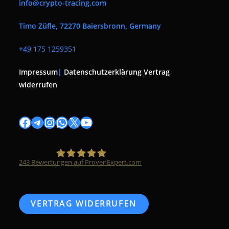
info@crypto-tracing.com
Timo Züfle, 72270 Baiersbronn, Germany
+
49 175 1259351
Impressum
|
Datenschutzerklärung
Vertrag
widerrufen
Facebook
Telegram
Instagram
WhatsApp
X
YouTube
243
Bewertungen auf ProvenExpert.com
Timo Züfle
VERTRAG WIDERRUFEN