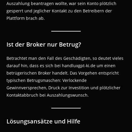
Auszahlung beantragen wollte, war sein Konto plötzlich
gesperrt und jeglicher Kontakt zu den Betreibern der
Plattform brach ab.
Ist der Broker nur Betrug?
Betrachtet man den Fall des Geschädigten, so deutet vieles
darauf hin, dass es sich bei handluxgpt-ki.de um einen
betrügerischen Broker handelt. Das Vorgehen entspricht
typischen Betrugsmaschen: Verlockende
Gewinnversprechen, Druck zur Investition und plötzlicher
Kontaktabbruch bei Auszahlungswunsch.
Lösungsansätze und Hilfe