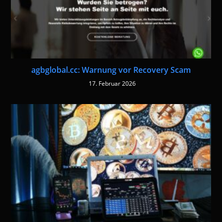
agbglobal.cc: Warnung vor Recovery Scam
17. Februar 2026