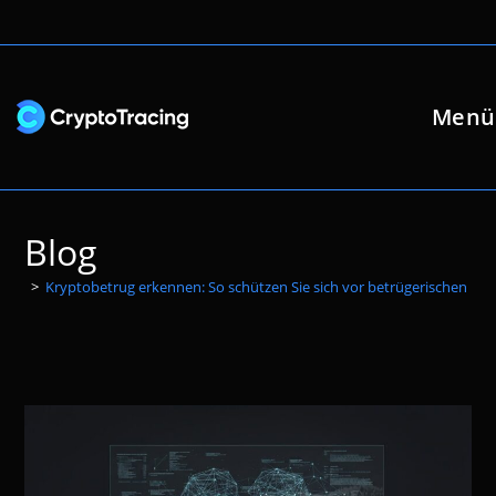
Zum
Inhalt
springen
Menü
Blog
>
Kryptobetrug erkennen: So schützen Sie sich vor betrügerischen Br