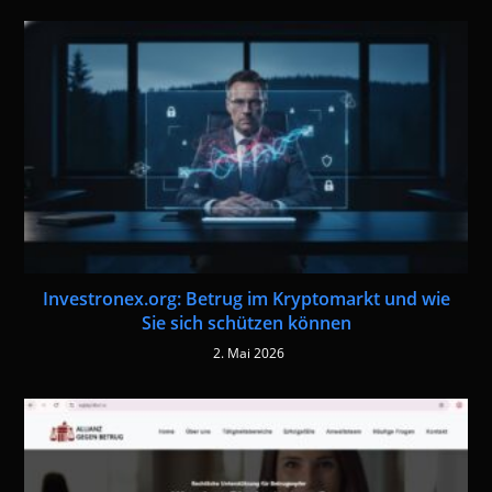
Investronex.org: Betrug im Kryptomarkt und wie
Sie sich schützen können
2. Mai 2026