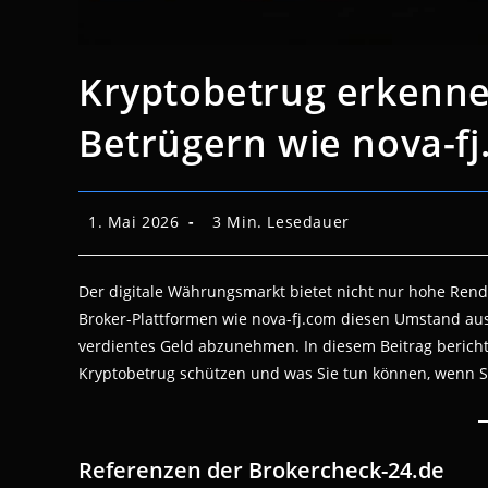
Kryptobetrug erkennen
Betrügern wie nova-f
Beitrag
Lesedauer:
1. Mai 2026
3 Min. Lesedauer
veröffentlicht:
Der digitale Währungsmarkt bietet nicht nur hohe Rendi
Broker-Plattformen wie nova-fj.com diesen Umstand aus
verdientes Geld abzunehmen. In diesem Beitrag berichte
Kryptobetrug schützen und was Sie tun können, wenn S
Referenzen der Brokercheck-24.de