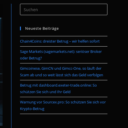
Press
umschalten
Escape
to
Neueste Beiträge
close
the
Chain4Coins: dreister Betrug – wir helfen sofort
search
panel.
Sage Markets (sagemarkets.net): seriöser Broker
oder Betrug?
Gimcoinese, GimCN und Gimcc-One, so läuft der
Scam ab und so weit lässt sich das Geld verfolgen
Betrug mit dashboard.exeter-trade.online: So
schützen Sie sich und Ihr Geld
Warnung vor Sourcex.pro: So schützen Sie sich vor
Krypto-Betrug