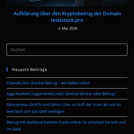
Aufklärung über den Kryptobetrug der Domain
teslastock.pro
3. Mai 2026
Pre
Es
to
Neueste Beiträge
clo
the
Chain4Coins: dreister Betrug – wir helfen sofort
sea
pan
Sage Markets (sagemarkets.net): seriöser Broker oder Betrug?
Gimcoinese, GimCN und Gimcc-One, so läuft der Scam ab und so
weit lässt sich das Geld verfolgen
Betrug mit dashboard.exeter-trade.online: So schützen Sie sich und
Ihr Geld