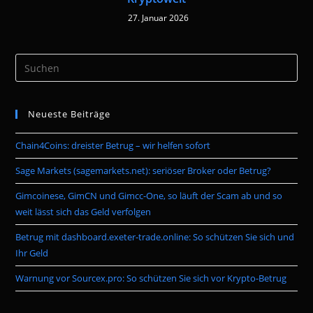
27. Januar 2026
Pre
Es
to
Neueste Beiträge
clo
the
Chain4Coins: dreister Betrug – wir helfen sofort
sea
pan
Sage Markets (sagemarkets.net): seriöser Broker oder Betrug?
Gimcoinese, GimCN und Gimcc-One, so läuft der Scam ab und so
weit lässt sich das Geld verfolgen
Betrug mit dashboard.exeter-trade.online: So schützen Sie sich und
Ihr Geld
Warnung vor Sourcex.pro: So schützen Sie sich vor Krypto-Betrug