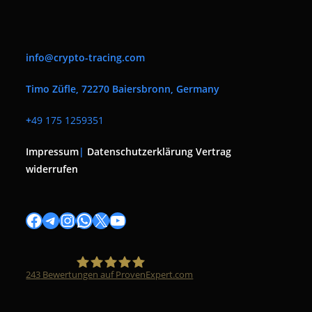
info@crypto-tracing.com
Timo Züfle, 72270 Baiersbronn, Germany
+
49 175 1259351
Impressum
|
Datenschutzerklärung
Vertrag
widerrufen
Facebook
Telegram
Instagram
WhatsApp
X
YouTube
243
Bewertungen auf ProvenExpert.com
Timo Züfle