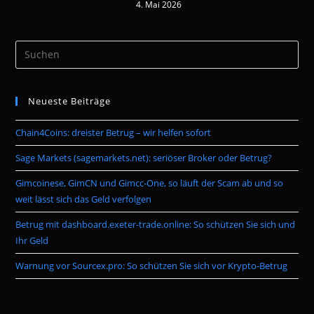
4. Mai 2026
Pre
Es
to
Neueste Beiträge
clo
the
Chain4Coins: dreister Betrug – wir helfen sofort
sea
pan
Sage Markets (sagemarkets.net): seriöser Broker oder Betrug?
Gimcoinese, GimCN und Gimcc-One, so läuft der Scam ab und so
weit lässt sich das Geld verfolgen
Betrug mit dashboard.exeter-trade.online: So schützen Sie sich und
Ihr Geld
Warnung vor Sourcex.pro: So schützen Sie sich vor Krypto-Betrug