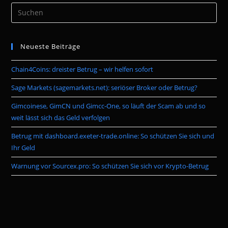
Pre
Es
to
Neueste Beiträge
clo
the
Chain4Coins: dreister Betrug – wir helfen sofort
sea
pan
Sage Markets (sagemarkets.net): seriöser Broker oder Betrug?
Gimcoinese, GimCN und Gimcc-One, so läuft der Scam ab und so
weit lässt sich das Geld verfolgen
Betrug mit dashboard.exeter-trade.online: So schützen Sie sich und
Ihr Geld
Warnung vor Sourcex.pro: So schützen Sie sich vor Krypto-Betrug