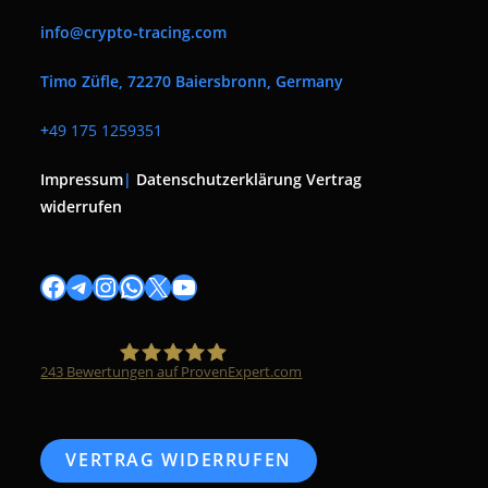
info@crypto-tracing.com
Timo Züfle, 72270 Baiersbronn, Germany
+
49 175 1259351
Impressum
|
Datenschutzerklärung
Vertrag
widerrufen
Facebook
Telegram
Instagram
WhatsApp
X
YouTube
243
Bewertungen auf ProvenExpert.com
Timo Züfle
VERTRAG WIDERRUFEN