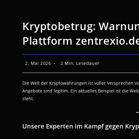
Kryptobetrug: Warnun
Plattform zentrexio.d
Beitrag
Lesedauer:
2. Mai 2026
2 Min. Lesedauer
veröffentlicht:
Die Welt der Kryptowährungen ist voller Versprechen vo
Angebote sind legitim. Ein aktuelles Beispiel ist die We
steht.
Unsere Experten im Kampf gegen Kryp