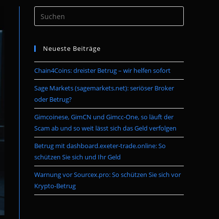
Press
umschalten
Escape
to
Neueste Beiträge
close
the
Chain4Coins: dreister Betrug – wir helfen sofort
search
panel.
Sage Markets (sagemarkets.net): seriöser Broker
oder Betrug?
Gimcoinese, GimCN und Gimcc-One, so läuft der
Scam ab und so weit lässt sich das Geld verfolgen
Betrug mit dashboard.exeter-trade.online: So
schützen Sie sich und Ihr Geld
Warnung vor Sourcex.pro: So schützen Sie sich vor
Krypto-Betrug