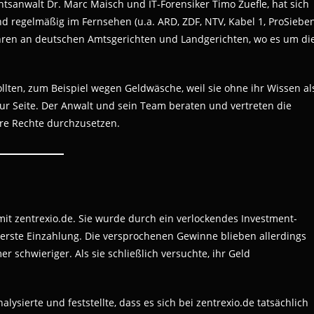
tsanwalt Dr. Marc Maisch und IT-Forensiker Timo Zuefle, hat sich
ind regelmäßig im Fernsehen (u.a. ARD, ZDF, NTV, Kabel 1, ProSieben
hren an deutschen Amtsgerichten und Landgerichten, wo es um di
lten, zum Beispiel wegen Geldwäsche, weil sie ohne ihr Wissen al
ur Seite. Der Anwalt und sein Team beraten und vertreten die
hre Rechte durchzusetzen.
it zentrexio.de. Sie wurde durch ein verlockendes Investment-
 erste Einzahlung. Die versprochenen Gewinne blieben allerdings
schwieriger. Als sie schließlich versuchte, ihr Geld
nalysierte und feststellte, dass es sich bei zentrexio.de tatsächlich