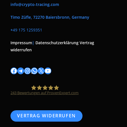
info@crypto-tracing.com
Timo Züfle, 72270 Baiersbronn, Germany
+
49 175 1259351
Impressum
|
Datenschutzerklärung
Vertrag
widerrufen
Facebook
Telegram
Instagram
WhatsApp
X
YouTube
243
Bewertungen auf ProvenExpert.com
Timo Züfle
VERTRAG WIDERRUFEN