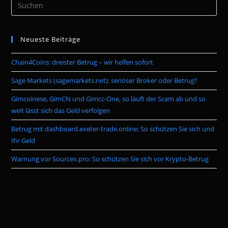
Pre
Es
to
Neueste Beiträge
clo
the
Chain4Coins: dreister Betrug – wir helfen sofort
sea
pan
Sage Markets (sagemarkets.net): seriöser Broker oder Betrug?
Gimcoinese, GimCN und Gimcc-One, so läuft der Scam ab und so
weit lässt sich das Geld verfolgen
Betrug mit dashboard.exeter-trade.online: So schützen Sie sich und
Ihr Geld
Warnung vor Sourcex.pro: So schützen Sie sich vor Krypto-Betrug