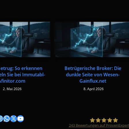
etrug: So erkennen
Betrügerische Broker: Die
ln Sie bei Immutabl-
dunkle Seite von Wesen-
Afinitor.com
Gainflux.net
2. Mai 2026
8. April 2026
gram
nstagram
WhatsApp
X
YouTube
243
Bewertungen auf ProvenExper