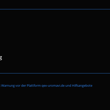
g
Website-
: Warnung vor der Plattform qex-uromavi.de und Hilfsangebote
Suche