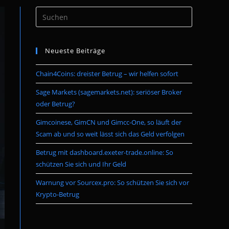
Press
umschalten
Escape
to
Neueste Beiträge
close
the
Chain4Coins: dreister Betrug – wir helfen sofort
search
panel.
Sage Markets (sagemarkets.net): seriöser Broker
oder Betrug?
Gimcoinese, GimCN und Gimcc-One, so läuft der
Scam ab und so weit lässt sich das Geld verfolgen
Betrug mit dashboard.exeter-trade.online: So
schützen Sie sich und Ihr Geld
Warnung vor Sourcex.pro: So schützen Sie sich vor
Krypto-Betrug