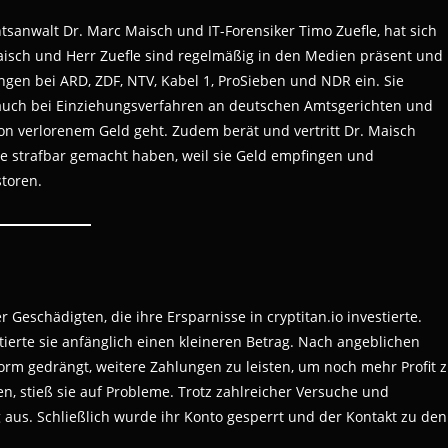
sanwalt Dr. Marc Maisch und IT-Forensiker Timo Zuefle, hat sich
Maisch und Herr Zuefle sind regelmäßig in den Medien präsent und
ngen bei ARD, ZDF, NTV, Kabel 1, ProSieben und NDR ein. Sie
n auch bei Einziehungsverfahren an deutschen Amtsgerichten und
n verlorenem Geld geht. Zudem berät und vertritt Dr. Maisch
e strafbar gemacht haben, weil sie Geld empfingen und
storen.
er Geschädigten, die ihre Ersparnisse in cryptitan.io investierte.
ierte sie anfänglich einen kleineren Betrag. Nach angeblichen
form gedrängt, weitere Zahlungen zu leisten, um noch mehr Profit 
n, stieß sie auf Probleme. Trotz zahlreicher Versuche und
g aus. Schließlich wurde ihr Konto gesperrt und der Kontakt zu den