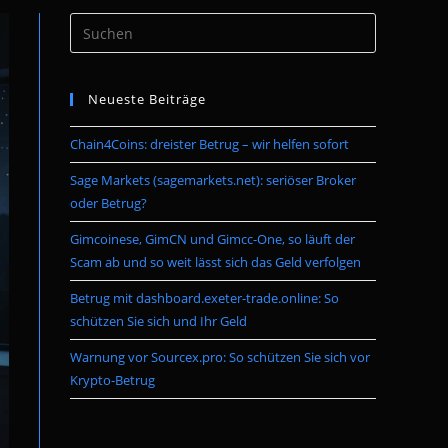
Press
umschalten
Escape
to
Neueste Beiträge
close
the
Chain4Coins: dreister Betrug – wir helfen sofort
search
panel.
Sage Markets (sagemarkets.net): seriöser Broker
oder Betrug?
Gimcoinese, GimCN und Gimcc-One, so läuft der
Scam ab und so weit lässt sich das Geld verfolgen
Betrug mit dashboard.exeter-trade.online: So
schützen Sie sich und Ihr Geld
Warnung vor Sourcex.pro: So schützen Sie sich vor
Krypto-Betrug