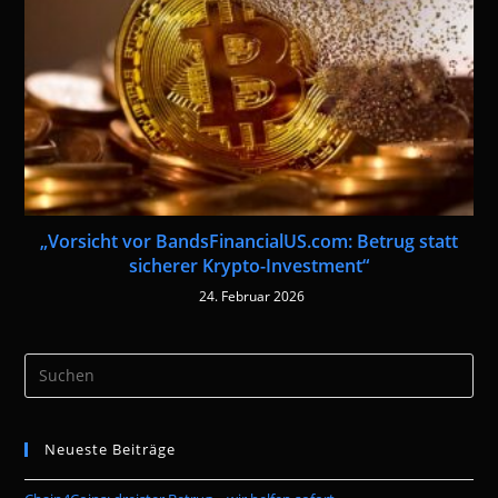
„Vorsicht vor BandsFinancialUS.com: Betrug statt
sicherer Krypto-Investment“
24. Februar 2026
Pre
Es
to
Neueste Beiträge
clo
the