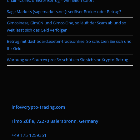
Chain4Coins: dreister Betrug – wir helfen sofort
sea
pan
Sage Markets (sagemarkets.net): seriöser Broker oder Betrug?
Gimcoinese, GimCN und Gimcc-One, so läuft der Scam ab und so
weit lässt sich das Geld verfolgen
Betrug mit dashboard.exeter-trade.online: So schützen Sie sich und
Ihr Geld
Warnung vor Sourcex.pro: So schützen Sie sich vor Krypto-Betrug
info@crypto-tracing.com
Timo Züfle, 72270 Baiersbronn, Germany
+
49 175 1259351