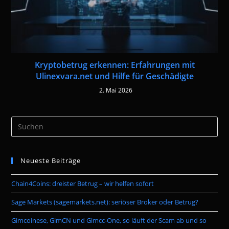
Kryptobetrug erkennen: Erfahrungen mit
Ulinexvara.net und Hilfe für Geschädigte
2. Mai 2026
Pre
Es
to
Neueste Beiträge
clo
the
Chain4Coins: dreister Betrug – wir helfen sofort
sea
pan
Sage Markets (sagemarkets.net): seriöser Broker oder Betrug?
Gimcoinese, GimCN und Gimcc-One, so läuft der Scam ab und so