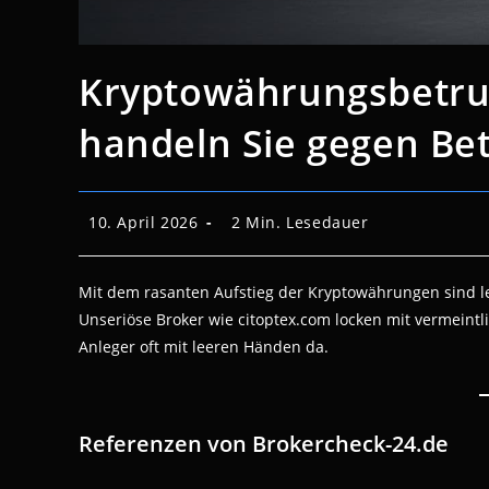
Kryptowährungsbetru
handeln Sie gegen Be
Beitrag
Lesedauer:
10. April 2026
2 Min. Lesedauer
veröffentlicht:
Mit dem rasanten Aufstieg der Kryptowährungen sind le
Unseriöse Broker wie citoptex.com locken mit vermeintl
Anleger oft mit leeren Händen da.
Referenzen von Brokercheck-24.de