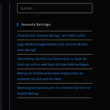
Press
umschalten
Escape
to
Neueste Beiträge
close
the
Chain4Coins: dreister Betrug – wir helfen sofort
search
panel.
Sage Markets (sagemarkets.net): seriöser Broker
oder Betrug?
Gimcoinese, GimCN und Gimcc-One, so läuft der
Scam ab und so weit lässt sich das Geld verfolgen
Betrug mit dashboard.exeter-trade.online: So
schützen Sie sich und Ihr Geld
Warnung vor Sourcex.pro: So schützen Sie sich vor
Krypto-Betrug