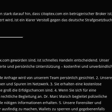
stark darauf hin, dass citoptex.com ein betrügerischer Broker ist
rt wird, ist ein klarer Verstoß gegen das deutsche Strafgesetzbuc
ex.com geworden sind, ist schnelles Handeln entscheidend. Unser
erte und persönliche Unterstützung – kostenfrei und unverbindlic
ede Anfrage wird von unserem Team persönlich gesichtet. 2. Unsere
nen und Spuren im Netzwerk. 3. Sie erhalten eine kostenlose
ie groß die Erfolgschancen sind. 4. Wenn Sie sich für eine
chtliche Begleitung an. Dr. Marc Maisch begleitet polizeiliche
lle nötigen Informationen erhalten. 5. Unsere Forensiker und
er ausfindig zu machen, Wallets zu sperren und gegebenenfalls