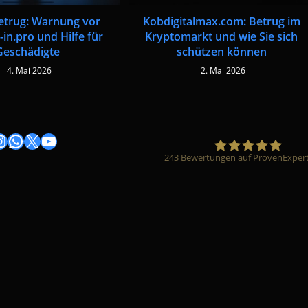
etrug: Warnung vor
Kobdigitalmax.com: Betrug im
-in.pro und Hilfe für
Kryptomarkt und wie Sie sich
Geschädigte
schützen können
4. Mai 2026
2. Mai 2026
gram
nstagram
WhatsApp
X
YouTube
243
Bewertungen auf ProvenExper
Timo Züfle