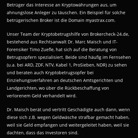
Betrüger das Interesse an Kryptowährungen aus, um
ahnungslose Anleger zu täuschen. Ein Beispiel für solche
betrügerischen Broker ist die Domain myastrax.com.
Unser Team der Kryptobetrugshilfe von Brokercheck-24.de,
bestehend aus Rechtsanwalt Dr. Marc Maisch und IT-
Forensiker Timo Zuefle, hat sich auf die Beratung von
Betrugsopfern spezialisiert. Beide sind häufig im Fernsehen
(u.a. bei ARD, ZDF, NTV, Kabel 1, ProSieben, NDR) zu sehen
und beraten auch Kryptobetrugsopfer bei
Einziehungsverfahren an deutschen Amtsgerichten und
Landgerichten, wo über die Rückbeschaffung von
verlorenem Geld verhandelt wird.
Dr. Maisch berät und vertritt Geschädigte auch dann, wenn
diese sich z.B. wegen Geldwäsche strafbar gemacht haben,
weil sie Geld empfangen und weitergeleitet haben, weil sie
dachten, dass das Investoren sind.