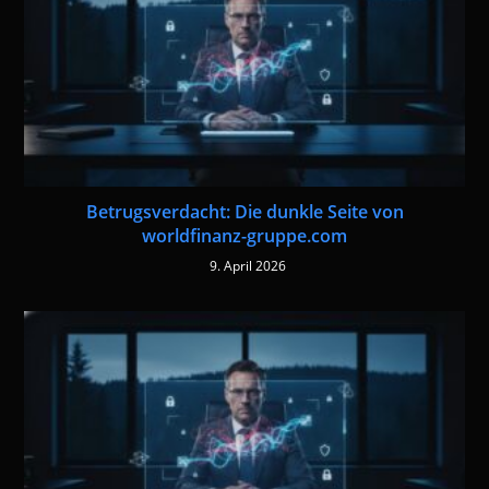
Betrugsverdacht: Die dunkle Seite von
worldfinanz-gruppe.com
9. April 2026