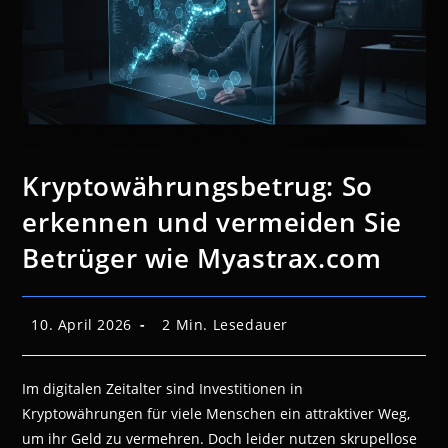
Kryptowährungsbetrug: So
erkennen und vermeiden Sie
Betrüger wie Myastrax.com
Beitrag
Lesedauer:
10. April 2026
2 Min. Lesedauer
veröffentlicht:
Im digitalen Zeitalter sind Investitionen in
Kryptowährungen für viele Menschen ein attraktiver Weg,
um ihr Geld zu vermehren. Doch leider nutzen skrupellose