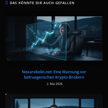
DAS KÖNNTE DIR AUCH GEFALLEN
Nexarobelin.net: Eine Warnung vor
betruegerischen Krypto-Brokern
2. Mai 2026