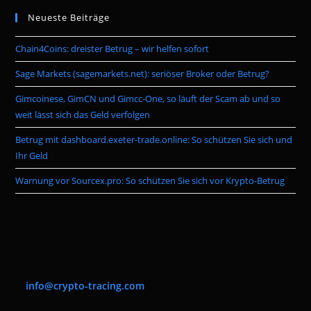
to
Neueste Beiträge
clo
the
Chain4Coins: dreister Betrug – wir helfen sofort
sea
pan
Sage Markets (sagemarkets.net): seriöser Broker oder Betrug?
Gimcoinese, GimCN und Gimcc-One, so läuft der Scam ab und so
weit lässt sich das Geld verfolgen
Betrug mit dashboard.exeter-trade.online: So schützen Sie sich und
Ihr Geld
Warnung vor Sourcex.pro: So schützen Sie sich vor Krypto-Betrug
info@crypto-tracing.com