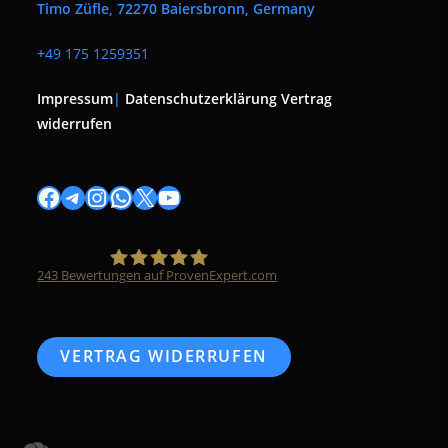
Timo Züfle, 72270 Baiersbronn, Germany
+
49 175 1259351
Impressum
|
Datenschutzerklärung
Vertrag
widerrufen
Facebook
Telegram
Instagram
WhatsApp
X
YouTube
243
Bewertungen auf ProvenExpert.com
Timo Züfle
VERTRAG WIDERRUFEN