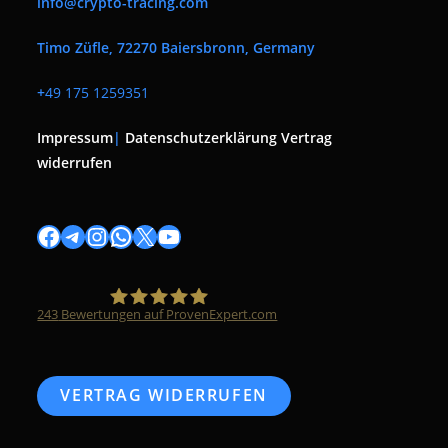
info@crypto-tracing.com
Timo Züfle, 72270 Baiersbronn, Germany
+
49 175 1259351
Impressum
|
Datenschutzerklärung
Vertrag
widerrufen
Facebook
Telegram
Instagram
WhatsApp
X
YouTube
243
Bewertungen auf ProvenExpert.com
Timo Züfle
VERTRAG WIDERRUFEN