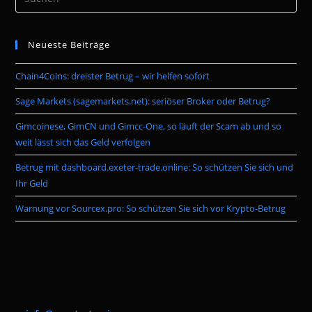
Es
to
Neueste Beiträge
clo
the
Chain4Coins: dreister Betrug – wir helfen sofort
sea
pan
Sage Markets (sagemarkets.net): seriöser Broker oder Betrug?
Gimcoinese, GimCN und Gimcc-One, so läuft der Scam ab und so
weit lässt sich das Geld verfolgen
Betrug mit dashboard.exeter-trade.online: So schützen Sie sich und
Ihr Geld
Warnung vor Sourcex.pro: So schützen Sie sich vor Krypto-Betrug