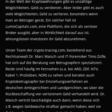
In der Welt der Kryptowährungen gibt es unzählige
Möglichkeiten, Geld zu verdienen. Aber leider gibt es auch
viele Möglichkeiten, Geld zu verlieren, besonders wenn
man an Betrüger gerät. Ein solcher Fall ist
LumixCapitals.com, eine Plattform, die sich als seriöser
Broker ausgibt, aber in Wirklichkeit darauf aus ist,
ahnungslosen Investoren ihr Geld abzunehmen.
Unser Team der crypto-tracing.com, bestehend aus
Rechtsanwalt Dr. Marc Maisch und IT-Forensiker Timo Züfle,
hat sich auf die Beratung von Betrugsopfern spezialisiert.
Beide sind häufig im Fernsehen (u.a. bei ARD, ZDF, NTV,
Kabel 1, ProSieben, NDR) zu sehen und beraten auch
Kryptobetrugsopfer bei Einziehungsverfahren an
deutschen Amtsgerichten und Landgerichten, wo über die
Rückbeschaffung von verlorenem Geld verhandelt wird. Dr.
Maisch vertritt Geschädigte auch dann, wenn diese sich
z.B. wegen Geldwäsche strafbar gemacht haben, weil sie