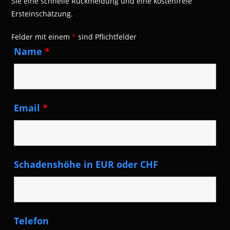
Sie eine schnelle Rückmeldung und eine kostenfreie
Ersteinschätzung.
Felder mit einem
*
sind Pflichtfelder
Name
*
Email
*
Schadenshöhe in EUR oder CHF
Telefon