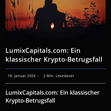
LumixCapitals.com: Ein
klassischer Krypto-Betrugsfall
Beitrag
Lesedauer:
18. Januar 2026
2 Min. Lesedauer
veröffentlicht:
LumixCapitals.com: Ein klassischer
Krypto-Betrugsfall