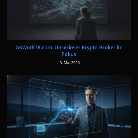
GKWorkTK.com: Unseriöser Krypto-Broker im
Fokus
3. Mai 2026