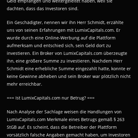
Geld empfangen und weitergeleitet haben, weil sie
dachten, dass das Investoren sind.
Ein Geschädigter, nennen wir ihn Herr Schmidt, erzählte
uns von seinen Erfahrungen mit LumixCapitals.com. Er
wurde durch eine Online-Werbung auf die Plattform
aufmerksam und entschied sich, sein Geld dort zu
investieren. Ein Broker von LumixCapitals.com überzeugte
ihn, eine größere Summe zu investieren. Nachdem Herr
Schmidt eine erhebliche Summe eingezahlt hatte, konnte er
keine Gewinne abheben und sein Broker war plötzlich nicht
mehr erreichbar.
=== Ist LumixCapitals.com nur Betrug? ===
Nach Analyse der Sachlage weisen die Handlungen von
LumixCapitals.com Merkmale eines Betrugs gemäß § 263
StGB auf. Es scheint, dass die Betreiber der Plattform
vorsätzlich falsche Angaben gemacht haben, um Investoren