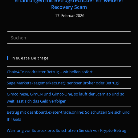
Erfahrungen mit Betrugsrecht.de? Ein weiterer
Recovery Scam
17. Februar 2026
Pre
Es
to
Neueste Beiträge
clo
the
Chain4Coins: dreister Betrug – wir helfen sofort
sea
pan
Sage Markets (sagemarkets.net): seriöser Broker oder Betrug?
Gimcoinese, GimCN und Gimcc-One, so läuft der Scam ab und so
weit lässt sich das Geld verfolgen
Betrug mit dashboard.exeter-trade.online: So schützen Sie sich und
Ihr Geld
Warnung vor Sourcex.pro: So schützen Sie sich vor Krypto-Betrug