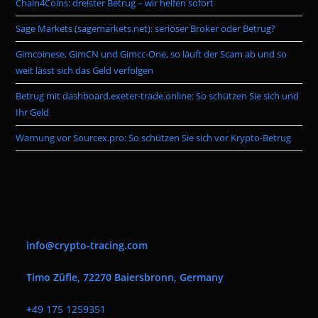
Chain4Coins: dreister Betrug – wir helfen sofort
sea
pan
Sage Markets (sagemarkets.net): seriöser Broker oder Betrug?
Gimcoinese, GimCN und Gimcc-One, so läuft der Scam ab und so
weit lässt sich das Geld verfolgen
Betrug mit dashboard.exeter-trade.online: So schützen Sie sich und
Ihr Geld
Warnung vor Sourcex.pro: So schützen Sie sich vor Krypto-Betrug
info@crypto-tracing.com
Timo Züfle, 72270 Baiersbronn, Germany
+
49 175 1259351