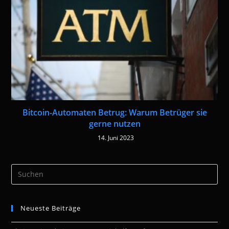
Bitcoin-Automaten Betrug: Warum Betrüger sie
gerne nutzen
14. Juni 2023
Pre
Es
to
Neueste Beiträge
clo
the