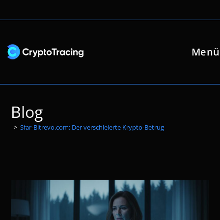
Zum
Inhalt
springen
Menü
Blog
>
Sfar-Bitrevo.com: Der verschleierte Krypto-Betrug