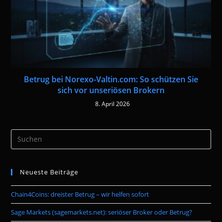
Betrug bei Norexo-Valtin.com: So schützen Sie
sich vor unseriösen Brokern
8. April 2026
Pre
Es
to
Neueste Beiträge
clo
the
Chain4Coins: dreister Betrug – wir helfen sofort
sea
pan
Sage Markets (sagemarkets.net): seriöser Broker oder Betrug?