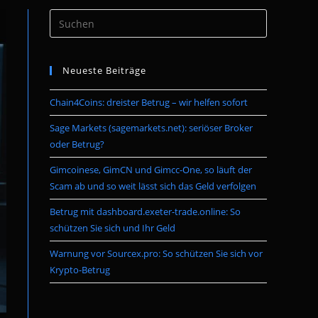
Press
umschalten
Escape
to
Neueste Beiträge
close
the
Chain4Coins: dreister Betrug – wir helfen sofort
search
panel.
Sage Markets (sagemarkets.net): seriöser Broker
oder Betrug?
Gimcoinese, GimCN und Gimcc-One, so läuft der
Scam ab und so weit lässt sich das Geld verfolgen
Betrug mit dashboard.exeter-trade.online: So
schützen Sie sich und Ihr Geld
Warnung vor Sourcex.pro: So schützen Sie sich vor
Krypto-Betrug