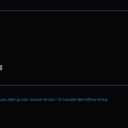
g
Website-
ro: Betrug oder seriöser Broker? So handeln Betroffene richtig
Suche