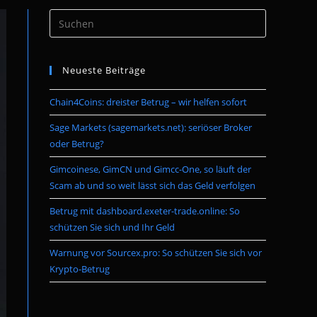
Press
umschalten
Escape
to
Neueste Beiträge
close
the
Chain4Coins: dreister Betrug – wir helfen sofort
search
panel.
Sage Markets (sagemarkets.net): seriöser Broker
oder Betrug?
Gimcoinese, GimCN und Gimcc-One, so läuft der
Scam ab und so weit lässt sich das Geld verfolgen
Betrug mit dashboard.exeter-trade.online: So
schützen Sie sich und Ihr Geld
Warnung vor Sourcex.pro: So schützen Sie sich vor
Krypto-Betrug