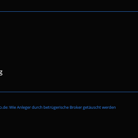
g
Website-
o.de: Wie Anleger durch betrügerische Broker getäuscht werden
Suche