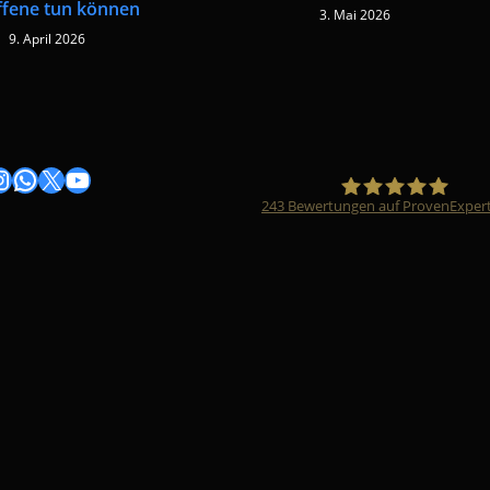
ffene tun können
3. Mai 2026
9. April 2026
gram
nstagram
WhatsApp
X
YouTube
243
Bewertungen auf ProvenExper
Timo Züfle