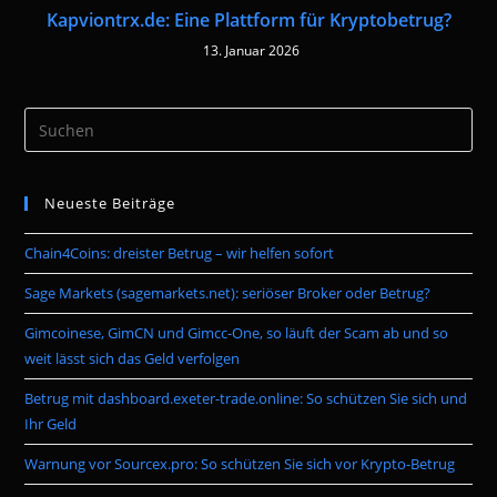
Kapviontrx.de: Eine Plattform für Kryptobetrug?
13. Januar 2026
Pre
Es
to
Neueste Beiträge
clo
the
Chain4Coins: dreister Betrug – wir helfen sofort
sea
pan
Sage Markets (sagemarkets.net): seriöser Broker oder Betrug?
Gimcoinese, GimCN und Gimcc-One, so läuft der Scam ab und so
weit lässt sich das Geld verfolgen
Betrug mit dashboard.exeter-trade.online: So schützen Sie sich und
Ihr Geld
Warnung vor Sourcex.pro: So schützen Sie sich vor Krypto-Betrug