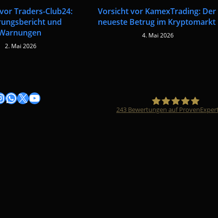
 vor Traders-Club24:
Vorsicht vor KamexTrading: Der
rungsbericht und
neueste Betrug im Kryptomarkt
Warnungen
4. Mai 2026
2. Mai 2026
gram
nstagram
WhatsApp
X
YouTube
243
Bewertungen auf ProvenExper
Timo Züfle