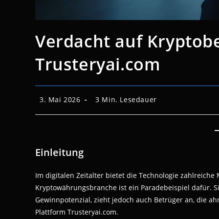
Verdacht auf Kryptob
Trusteryai.com
Beitrag
Lesedauer:
3. Mai 2026
3 Min. Lesedauer
veröffentlicht:
Einleitung
Im digitalen Zeitalter bietet die Technologie zahlreiche 
Kryptowährungsbranche ist ein Paradebeispiel dafür. Sie
Gewinnpotenzial, zieht jedoch auch Betrüger an, die ahn
Plattform Trusteryai.com.