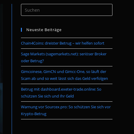
Press
umschalten
Escape
to
Neueste Beiträge
close
the
Chain4Coins: dreister Betrug – wir helfen sofort
search
panel.
Sage Markets (sagemarkets.net): seriöser Broker
oder Betrug?
Gimcoinese, GimCN und Gimcc-One, so läuft der
Scam ab und so weit lässt sich das Geld verfolgen
Betrug mit dashboard.exeter-trade.online: So
schützen Sie sich und Ihr Geld
Warnung vor Sourcex.pro: So schützen Sie sich vor
Krypto-Betrug