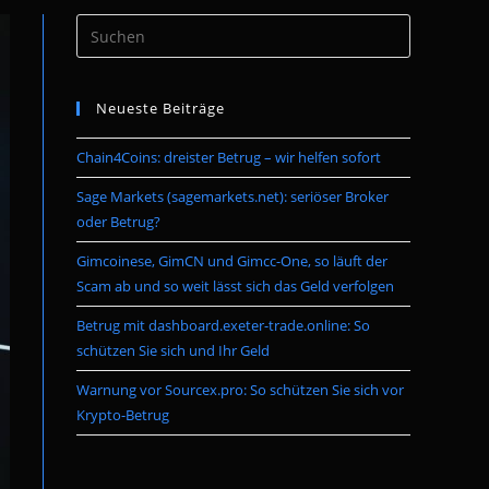
Press
umschalten
Escape
to
Neueste Beiträge
close
the
Chain4Coins: dreister Betrug – wir helfen sofort
search
panel.
Sage Markets (sagemarkets.net): seriöser Broker
oder Betrug?
Gimcoinese, GimCN und Gimcc-One, so läuft der
Scam ab und so weit lässt sich das Geld verfolgen
Betrug mit dashboard.exeter-trade.online: So
schützen Sie sich und Ihr Geld
Warnung vor Sourcex.pro: So schützen Sie sich vor
Krypto-Betrug