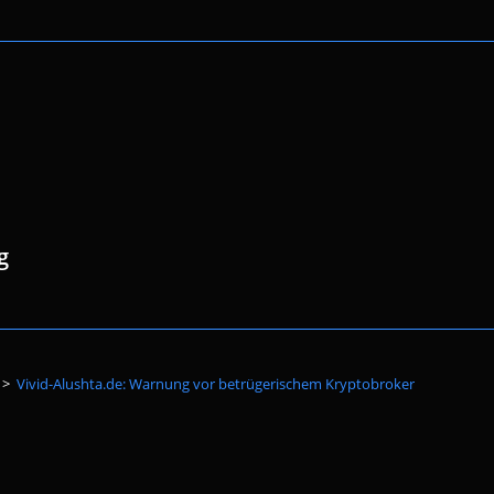
g
Website-
>
Vivid-Alushta.de: Warnung vor betrügerischem Kryptobroker
Suche