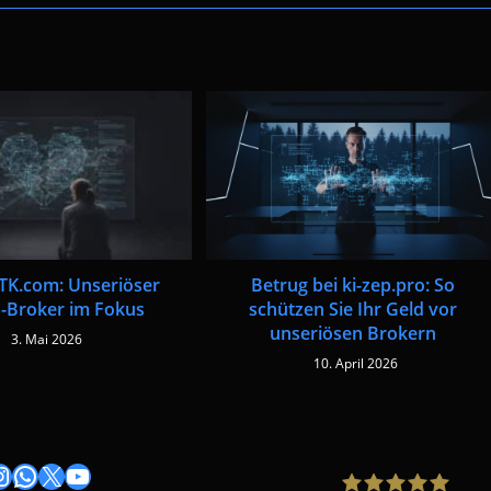
K.com: Unseriöser
Betrug bei ki-zep.pro: So
-Broker im Fokus
schützen Sie Ihr Geld vor
unseriösen Brokern
3. Mai 2026
10. April 2026
gram
nstagram
WhatsApp
X
YouTube