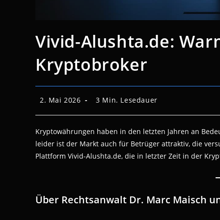
Vivid-Alushta.de: Wa
Kryptobroker
Beitrag
Lesedauer:
2. Mai 2026
3 Min. Lesedauer
veröffentlicht:
Kryptowährungen haben in den letzten Jahren an Bed
leider ist der Markt auch für Betrüger attraktiv, die ve
Plattform Vivid-Alushta.de, die in letzter Zeit in der K
Über Rechtsanwalt Dr. Marc Maisch un