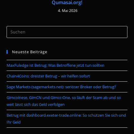
Qumasai.org!
4. Mai 2026
Pre
Es
to
Neueste Beiträge
clo
the
MaxFuledge ist Betrug: Was Betroffene jetzt tun sollten
sea
pan
Chain4Coins: dreister Betrug – wir helfen sofort
Sage Markets (sagemarkets.net): seriöser Broker oder Betrug?
Gimcoinese, GimCN und Gimcc-One, so läuft der Scam ab und so
weit lässt sich das Geld verfolgen
Betrug mit dashboard.exeter-trade.online: So schützen Sie sich und
Ihr Geld