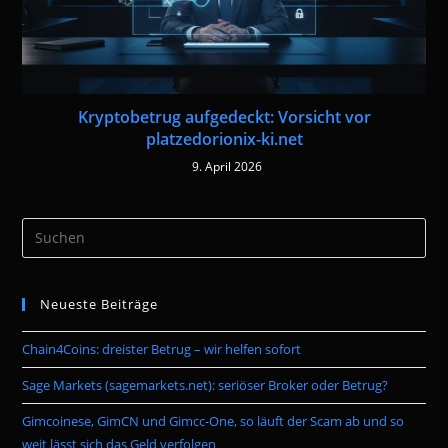
Kryptobetrug aufgedeckt: Vorsicht vor
platzedorionix-ki.net
9. April 2026
Pre
Es
to
Neueste Beiträge
clo
the
Chain4Coins: dreister Betrug – wir helfen sofort
sea
pan
Sage Markets (sagemarkets.net): seriöser Broker oder Betrug?
Gimcoinese, GimCN und Gimcc-One, so läuft der Scam ab und so
weit lässt sich das Geld verfolgen