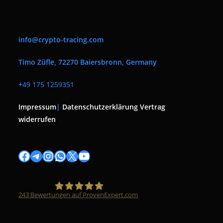
info@crypto-tracing.com
Timo Züfle, 72270 Baiersbronn, Germany
+
49 175 1259351
Impressum
|
Datenschutzerklärung
Vertrag
widerrufen
Facebook
Telegram
Instagram
WhatsApp
X
YouTube
243
Bewertungen auf ProvenExpert.com
Timo Züfle