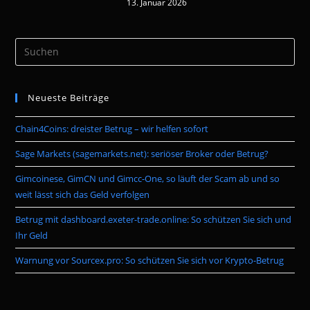
13. Januar 2026
Pre
Es
to
Neueste Beiträge
clo
the
Chain4Coins: dreister Betrug – wir helfen sofort
sea
pan
Sage Markets (sagemarkets.net): seriöser Broker oder Betrug?
Gimcoinese, GimCN und Gimcc-One, so läuft der Scam ab und so
weit lässt sich das Geld verfolgen
Betrug mit dashboard.exeter-trade.online: So schützen Sie sich und
Ihr Geld
Warnung vor Sourcex.pro: So schützen Sie sich vor Krypto-Betrug