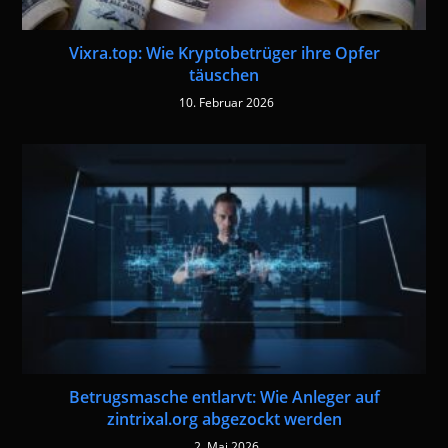
Vixra.top: Wie Kryptobetrüger ihre Opfer
täuschen
10. Februar 2026
Betrugsmasche entlarvt: Wie Anleger auf
zintrixal.org abgezockt werden
2. Mai 2026