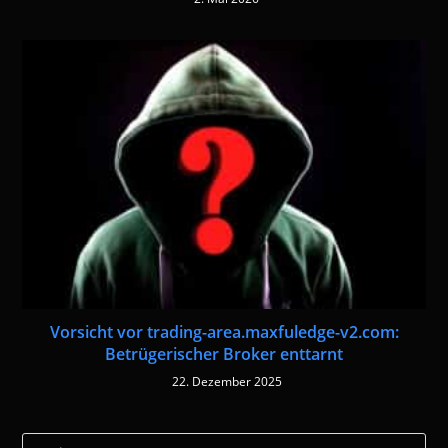
Vorsicht vor trading-area.maxfuledge-v2.com:
Betrügerischer Broker enttarnt
22. Dezember 2025
Pre