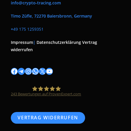
info@crypto-tracing.com
Timo Züfle, 72270 Baiersbronn, Germany
+
49 175 1259351
Impressum
|
Datenschutzerklärung
Vertrag
widerrufen
Facebook
Telegram
Instagram
WhatsApp
X
YouTube
243
Bewertungen auf ProvenExpert.com
Timo Züfle
VERTRAG WIDERRUFEN