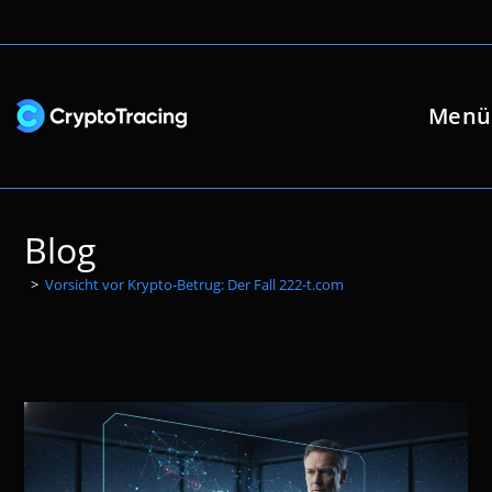
Zum
Inhalt
springen
Menü
Blog
>
Vorsicht vor Krypto-Betrug: Der Fall 222-t.com