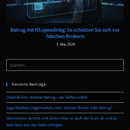
Betrug mit h5.speedinbg: So schützen Sie sich vor
falschen Brokern
3. Mai 2026
Pre
Es
to
Neueste Beiträge
clo
the
Chain4Coins: dreister Betrug – wir helfen sofort
sea
pan
Sage Markets (sagemarkets.net): seriöser Broker oder Betrug?
Gimcoinese, GimCN und Gimcc-One, so läuft der Scam ab und so
weit lässt sich das Geld verfolgen