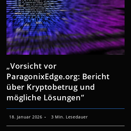
„Vorsicht vor
ParagonixEdge.org: Bericht
über Kryptobetrug und
mögliche Lösungen“
Beitrag
Lesedauer:
18. Januar 2026
3 Min. Lesedauer
veröffentlicht: