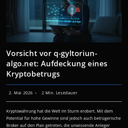
Vorsicht vor q-gyltoriun-
algo.net: Aufdeckung eines
Kryptobetrugs
Beitrag
Lesedauer:
2. Mai 2026
2 Min. Lesedauer
veröffentlicht:
Kryptowährung hat die Welt im Sturm erobert. Mit dem
Potential für hohe Gewinne sind jedoch auch betrügerische
Broker auf den Plan getreten, die unwissende Anleger