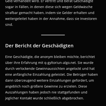
Geld verhandelt wird. Er vertritt und berät Geschädigte
sogar in Fällen, in denen diese sich wegen Geldwäsche
strafbar gemacht haben, indem sie Gelder erhalten und
weitergeleitet haben in der Annahme, dass sie Investoren
sind.
Der Bericht der Geschädigten
Eine Geschädigte, die anonym bleiben möchte, berichtet
über ihre Erfahrung mit q-gyltoriun-algo.net. Sie wurde
durch verlockende Gewinnaussichten angelockt und hat
eine anfängliche Einzahlung geleistet. Die Betrüger haben
dann überzeugend weitere Einzahlungen gefordert, um
angeblich noch größere Gewinne zu erzielen. Diese
Auszahlungen haben jedoch nie stattgefunden und
jeglicher Kontakt wurde schließlich abgebrochen.