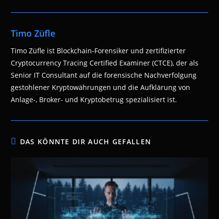
Timo Züfle
Timo Züfle ist Blockchain-Forensiker und zertifizierter
Cryptocurrency Tracing Certified Examiner (CTCE), der als
Senior IT Consultant auf die forensische Nachverfolgung
gestohlener Kryptowährungen und die Aufklärung von
Anlage-, Broker- und Kryptobetrug spezialisiert ist.
DAS KÖNNTE DIR AUCH GEFALLEN