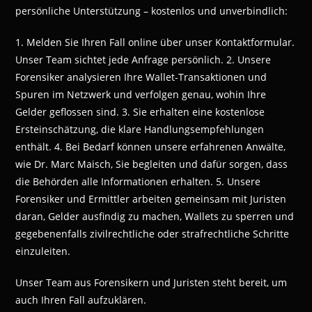
persönliche Unterstützung – kostenlos und unverbindlich:
1. Melden Sie Ihren Fall online über unser Kontaktformular.
Unser Team sichtet jede Anfrage persönlich. 2. Unsere
Forensiker analysieren Ihre Wallet-Transaktionen und
Spuren im Netzwerk und verfolgen genau, wohin Ihre
Gelder geflossen sind. 3. Sie erhalten eine kostenlose
Ersteinschätzung, die klare Handlungsempfehlungen
enthält. 4. Bei Bedarf können unsere erfahrenen Anwälte,
wie Dr. Marc Maisch, Sie begleiten und dafür sorgen, dass
die Behörden alle Informationen erhalten. 5. Unsere
Forensiker und Ermittler arbeiten gemeinsam mit Juristen
daran, Gelder ausfindig zu machen, Wallets zu sperren und
gegebenenfalls zivilrechtliche oder strafrechtliche Schritte
einzuleiten.
Unser Team aus Forensikern und Juristen steht bereit, um
auch Ihren Fall aufzuklären.