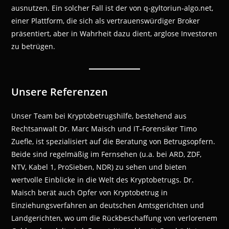
ausnutzen. Ein solcher Fall ist der von q-gyltoriun-algo.net,
einer Plattform, die sich als vertrauenswürdiger Broker
präsentiert, aber in Wahrheit dazu dient, arglose Investoren
zu betrügen.
Unsere Referenzen
Unser Team bei Kryptobetrugshilfe, bestehend aus
Rechtsanwalt Dr. Marc Maisch und IT-Forensiker Timo
Zuefle, ist spezialisiert auf die Beratung von Betrugsopfern.
Beide sind regelmäßig im Fernsehen (u.a. bei ARD, ZDF,
NTV, Kabel 1, ProSieben, NDR) zu sehen und bieten
wertvolle Einblicke in die Welt des Kryptobetrugs. Dr.
Maisch berät auch Opfer von Kryptobetrug in
Einziehungsverfahren an deutschen Amtsgerichten und
Landgerichten, wo um die Rückbeschaffung von verlorenem