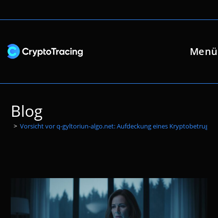
Zum
Inhalt
springen
Menü
Blog
>
Vorsicht vor q-gyltoriun-algo.net: Aufdeckung eines Kryptobetrugs