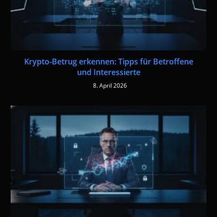
Krypto-Betrug erkennen: Tipps für Betroffene
und Interessierte
8. April 2026