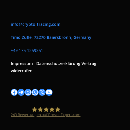
info@crypto-tracing.com
Timo Züfle, 72270 Baiersbronn, Germany
+
49 175 1259351
Impressum
|
Datenschutzerklärung
Vertrag
widerrufen
Facebook
Telegram
Instagram
WhatsApp
X
YouTube
243
Bewertungen auf ProvenExpert.com
Timo Züfle