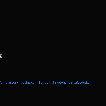
g
Website-
arnung vor cf-trading.com: Betrug im Kryptohandel aufgedeckt
Suche