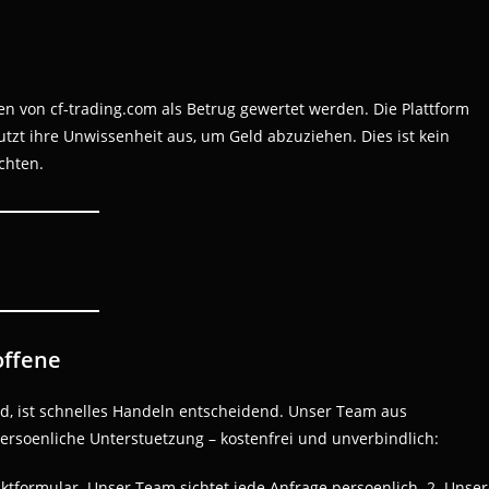
 von cf-trading.com als Betrug gewertet werden. Die Plattform
tzt ihre Unwissenheit aus, um Geld abzuziehen. Dies ist kein
ichten.
offene
d, ist schnelles Handeln entscheidend. Unser Team aus
persoenliche Unterstuetzung – kostenfrei und unverbindlich:
aktformular. Unser Team sichtet jede Anfrage persoenlich. 2. Unse