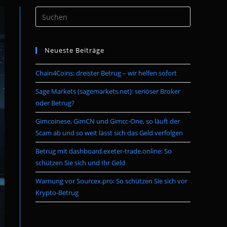
Press
umschalten
Escape
to
Neueste Beiträge
close
the
Chain4Coins: dreister Betrug – wir helfen sofort
search
panel.
Sage Markets (sagemarkets.net): seriöser Broker
oder Betrug?
Gimcoinese, GimCN und Gimcc-One, so läuft der
Scam ab und so weit lässt sich das Geld verfolgen
Betrug mit dashboard.exeter-trade.online: So
schützen Sie sich und Ihr Geld
Warnung vor Sourcex.pro: So schützen Sie sich vor
Krypto-Betrug