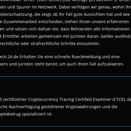
onen und Spuren im Netzwerk. Dabei verfolgen wir genau, wohin Ih
rsteinschaetzung, die zeigt, ob Ihr Fall gute Aussichten hat und wie
eine Zusammenarbeit entscheiden, stehen Ihnen unsere erfahrenen
ngen und setzen sich dafuer ein, dass Behoerden alle Informationen
d Ermittler arbeiten gemeinsam mit Juristen daran, Gelder ausfind
chtliche oder strafrechtliche Schritte einzuleiten.
eck-24.de Erhalten Sie eine schnelle Rueckmeldung und eine
ern und Juristen steht bereit, um auch Ihren Fall aufzuklaeren.
 zertifizierter Cryptocurrency Tracing Certified Examiner (CTCE), d
nsische Nachverfolgung gestohlener Kryptowährungen und die
ptobetrug spezialisiert ist.