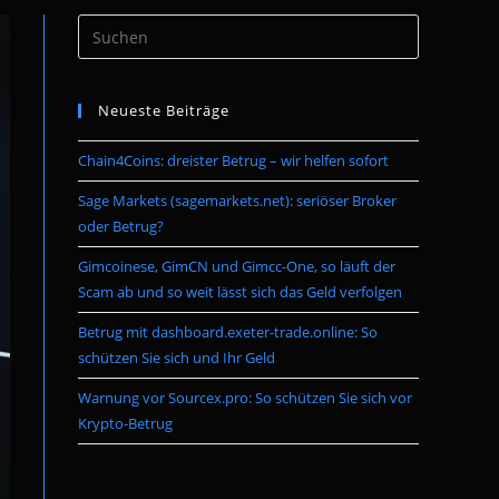
Press
umschalten
Escape
to
Neueste Beiträge
close
the
Chain4Coins: dreister Betrug – wir helfen sofort
search
panel.
Sage Markets (sagemarkets.net): seriöser Broker
oder Betrug?
Gimcoinese, GimCN und Gimcc-One, so läuft der
Scam ab und so weit lässt sich das Geld verfolgen
Betrug mit dashboard.exeter-trade.online: So
schützen Sie sich und Ihr Geld
Warnung vor Sourcex.pro: So schützen Sie sich vor
Krypto-Betrug