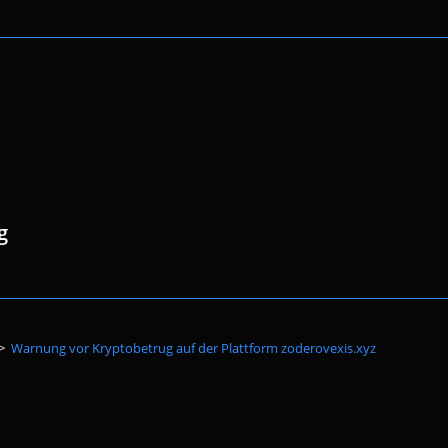
g
Website-
>
Warnung vor Kryptobetrug auf der Plattform zoderovexis.xyz
Suche