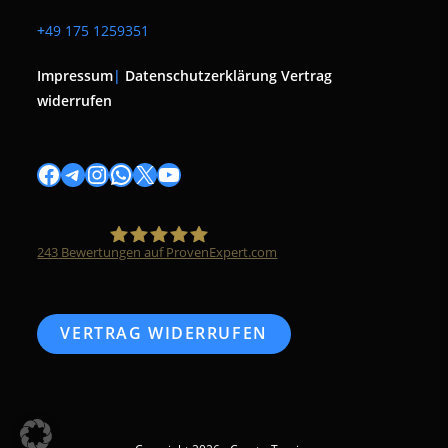
+
49 175 1259351
Impressum
|
Datenschutzerklärung
Vertrag
widerrufen
Facebook
Telegram
Instagram
WhatsApp
X
YouTube
243
Bewertungen auf ProvenExpert.com
Timo Züfle
VERTRAG WIDERRUFEN