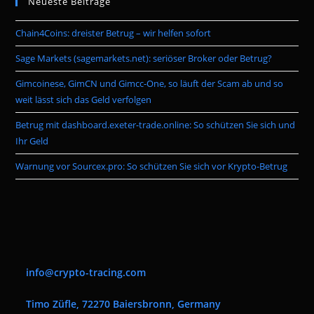
Neueste Beiträge
clo
the
Chain4Coins: dreister Betrug – wir helfen sofort
sea
pan
Sage Markets (sagemarkets.net): seriöser Broker oder Betrug?
Gimcoinese, GimCN und Gimcc-One, so läuft der Scam ab und so
weit lässt sich das Geld verfolgen
Betrug mit dashboard.exeter-trade.online: So schützen Sie sich und
Ihr Geld
Warnung vor Sourcex.pro: So schützen Sie sich vor Krypto-Betrug
info@crypto-tracing.com
Timo Züfle, 72270 Baiersbronn, Germany