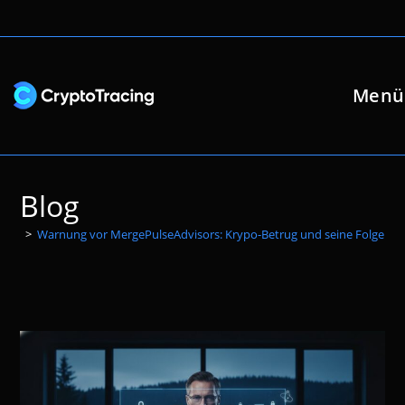
Zum
Inhalt
springen
Menü
Blog
>
Warnung vor MergePulseAdvisors: Krypo-Betrug und seine Folgen