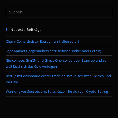
Pre
Es
to
Neueste Beiträge
clo
the
Chain4Coins: dreister Betrug – wir helfen sofort
sea
pan
Sage Markets (sagemarkets.net): seriöser Broker oder Betrug?
Gimcoinese, GimCN und Gimcc-One, so läuft der Scam ab und so
weit lässt sich das Geld verfolgen
Betrug mit dashboard.exeter-trade.online: So schützen Sie sich und
Ihr Geld
Warnung vor Sourcex.pro: So schützen Sie sich vor Krypto-Betrug