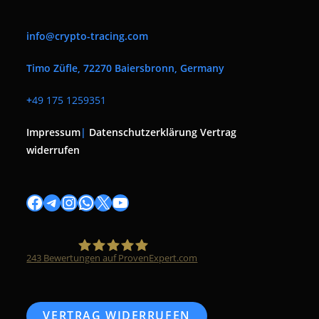
info@crypto-tracing.com
Timo Züfle, 72270 Baiersbronn, Germany
+
49 175 1259351
Impressum
|
Datenschutzerklärung
Vertrag
widerrufen
Facebook
Telegram
Instagram
WhatsApp
X
YouTube
243
Bewertungen auf ProvenExpert.com
Timo Züfle
VERTRAG WIDERRUFEN