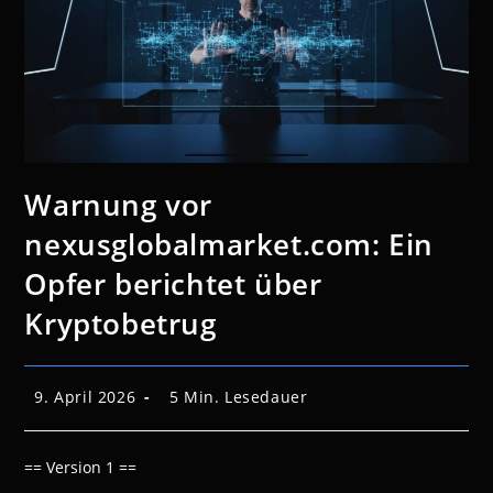
Warnung vor
nexusglobalmarket.com: Ein
Opfer berichtet über
Kryptobetrug
Beitrag
Lesedauer:
9. April 2026
5 Min. Lesedauer
veröffentlicht:
== Version 1 ==