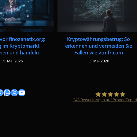
vor finozanetix.org:
Kryptowährungsbetrug: So
g im Kryptomarkt
erkennen und vermeiden Sie
nen und handeln
Fallen wie vtmfr.com
1. Mai 2026
3. Mai 2026
gram
nstagram
WhatsApp
X
YouTube
243
Bewertungen auf ProvenExper
Timo Züfle