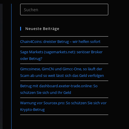
Press
umschalten
Escape
to
Neueste Beiträge
close
the
Chain4Coins: dreister Betrug – wir helfen sofort
search
panel.
Sage Markets (sagemarkets.net): seriöser Broker
oder Betrug?
Gimcoinese, GimCN und Gimcc-One, so läuft der
Scam ab und so weit lässt sich das Geld verfolgen
Betrug mit dashboard.exeter-trade.online: So
schützen Sie sich und Ihr Geld
Warnung vor Sourcex.pro: So schützen Sie sich vor
Krypto-Betrug