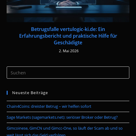
Betrugsfalle vertulogic-ki.de: Ein
Erfahrungsbericht und praktische Hilfe für
Geschädigte
2. Mai 2026
Pre
Es
to
Neueste Beiträge
clo
the
Chain4Coins: dreister Betrug – wir helfen sofort
sea
pan
Sage Markets (sagemarkets.net): seriöser Broker oder Betrug?
Gimcoinese, GimCN und Gimcc-One, so läuft der Scam ab und so
weit lässt sich das Geld verfolgen